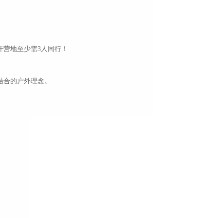
开营地至少需3人同行！
结合的户外理念。