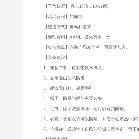
【天气状况】 多云转晴，10-21度。
【活动行程】如前述
【交通方式】自驾和搭乘
【活动费用】AA制。搭乘费用：无
【集合地点】东海广场麦当劳，可沿途加入。
【装备建议】
1、自备午餐，请多带饮水煮食。
2、夏季登山注意防暑。
3、建议登山鞋、越野跑鞋。
4、帽子：防风防晒的主要装备。
5、毛巾：除了洗脸擦汗，还可以遮挡防晒。
6、衣裤：长袖衣裤可以防晒，并便于在草丛中穿
7、垃圾袋：必须带！自己的垃圾自己带走，留下