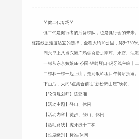
🏅健二代专场🏅
健二代是健行者的后备梯队，也是健行会的未来。
栋路线是难度适宜的选择，全程大约10公里，爬升730米
周六早上八点东海广场集合后走南坪、水官、沈海
一梯从东京娘娘庙-茶园-银岭垭口-虎牙线主峰十
二梯和一梯一起上山，走到银岭垭口午餐后折返
下山后，大约5点集合前往“新松鹤山庄”晚餐。
【轮值规划师】陈亚湘
【活动主题】登山、休闲
【活动内容】徒步、登山、休闲
【活动路线】虎牙线十二栋
【难度级别】标准/休闲